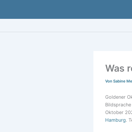
Zum
Inhalt
springen
Was r
Von
Sabine M
Goldener Okt
Bildsprache
Oktober 202
Hamburg
. 