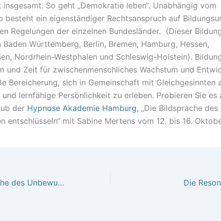
t insgesamt. So geht „Demokratie leben“. Unabhängig vom
b besteht ein eigenständiger Rechtsanspruch auf Bildungsu
gen Regelungen der einzelnen Bundesländer. (Dieser Bildung
n Baden Württemberg, Berlin, Bremen, Hamburg, Hessen,
en, Nordrhein-Westphalen und Schleswig-Holstein). Bildun
m und Zeit für zwischenmenschliches Wachstum und Entwic
oße Bereicherung, sich in Gemeinschaft mit Gleichgesinnten a
und lernfähige Persönlichkeit zu erleben. Probieren Sie es 
aub der
Hypnose Akademie Hamburg
, „Die Bildsprache des
 entschlüsseln“ mit Sabine Mertens vom 12. bis 16. Oktob
Die Symbolsprache des Unbewussten
Die Reso