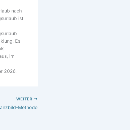
rlaub nach
surlaub ist
gsurlaub
klung. Es
ls
aus, im
er 2026.
WEITER
nanzbild-Methode