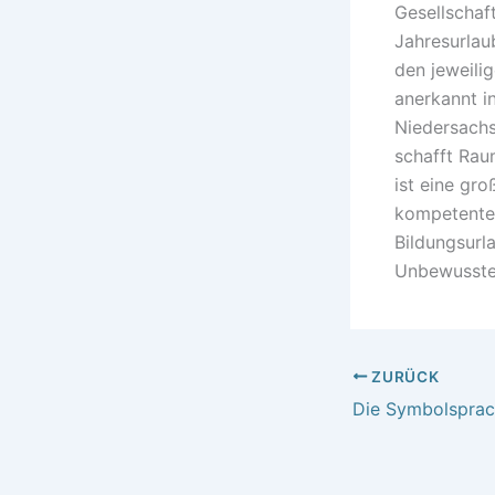
Gesellschaf
Jahresurlau
den jeweili
anerkannt i
Niedersachs
schafft Rau
ist eine gr
kompetente 
Bildungsurl
Unbewussten
ZURÜCK