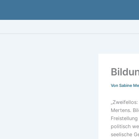
Zum
Inhalt
springen
Bildu
Von
Sabine M
„Zweifellos
Mertens. Bi
Freistellung
politisch we
seelische G